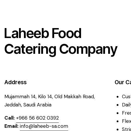
Laheeb Food
Catering Company
Address
Our C
Mujammah 14, Kilo 14,
Old Makkah Road,
Cus
Jeddah, Saudi Arabia
Dai
Fre
Call:
+966 56 602 0392
Fle
Email:
info@laheeb-sa.com
Str