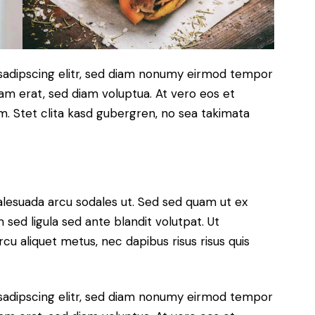
sadipscing elitr, sed diam nonumy eirmod tempor
yam erat, sed diam voluptua. At vero eos et
. Stet clita kasd gubergren, no sea takimata
alesuada arcu sodales ut. Sed sed quam ut ex
ed ligula sed ante blandit volutpat. Ut
rcu aliquet metus, nec dapibus risus risus quis
sadipscing elitr, sed diam nonumy eirmod tempor