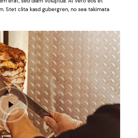
yam erat, sed diam voluptua. At vero eos et
. Stet clita kasd gubergren, no sea takimata