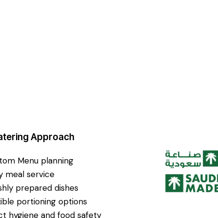
atering Approach
tom Menu planning
ly meal service
shly prepared dishes
xible portioning options
ict hygiene and food safety