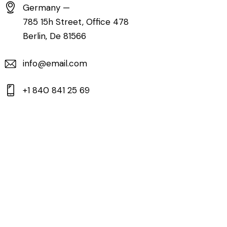
Germany —
785 15h Street, Office 478
Berlin, De 81566
info@email.com
+1 840 841 25 69