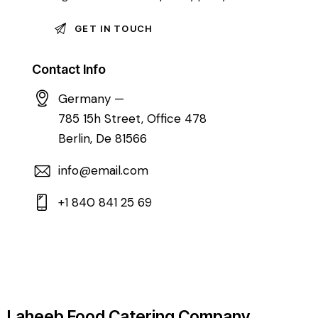
Contact Info
Germany —
785 15h Street, Office 478
Berlin, De 81566
info@email.com
+1 840 841 25 69
Laheeb Food Catering Company