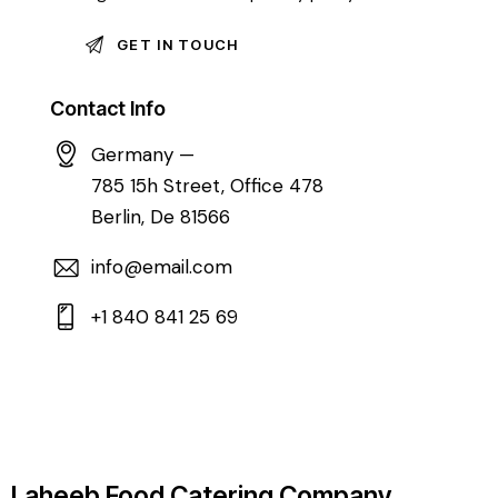
Contact Info
Germany —
785 15h Street, Office 478
Berlin, De 81566
info@email.com
+1 840 841 25 69
Laheeb Food Catering Company