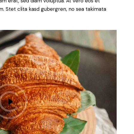
yam erat, sed diam voluptua. At vero eos et
. Stet clita kasd gubergren, no sea takimata