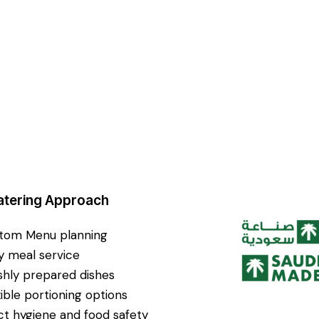
atering Approach
tom Menu planning
ly meal service
shly prepared dishes
xible portioning options
ict hygiene and food safety