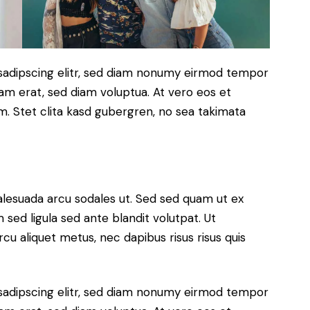
sadipscing elitr, sed diam nonumy eirmod tempor
yam erat, sed diam voluptua. At vero eos et
. Stet clita kasd gubergren, no sea takimata
alesuada arcu sodales ut. Sed sed quam ut ex
ed ligula sed ante blandit volutpat. Ut
rcu aliquet metus, nec dapibus risus risus quis
sadipscing elitr, sed diam nonumy eirmod tempor