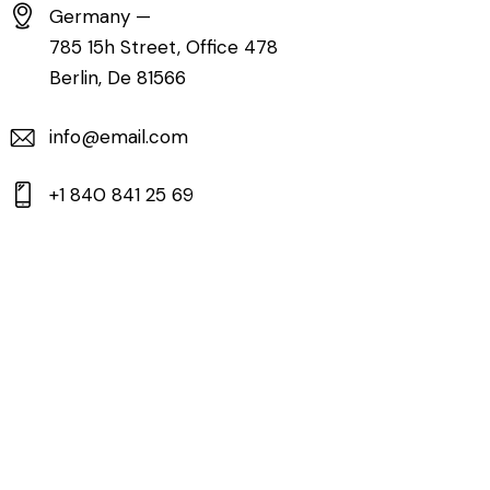
Germany —
785 15h Street, Office 478
Berlin, De 81566
info@email.com
+1 840 841 25 69