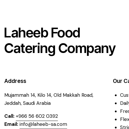
Laheeb Food
Catering Company
Address
Our C
Mujammah 14, Kilo 14,
Old Makkah Road,
Cus
Jeddah, Saudi Arabia
Dai
Fre
Call:
+966 56 602 0392
Fle
Email:
info@laheeb-sa.com
Str