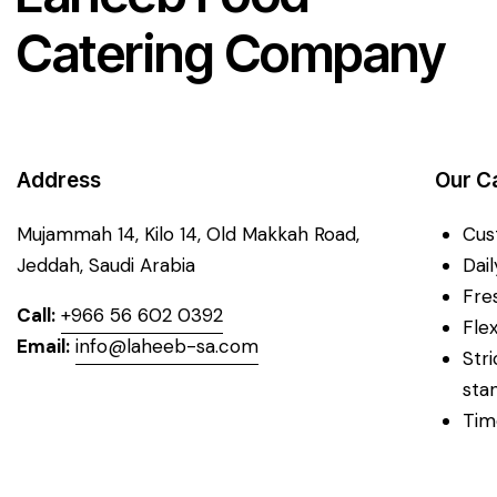
Catering Company
Address
Our C
Mujammah 14, Kilo 14,
Old Makkah Road,
Cus
Jeddah, Saudi Arabia
Dai
Fre
Call:
+966 56 602 0392
Fle
Email:
info@laheeb-sa.com
Str
sta
Tim