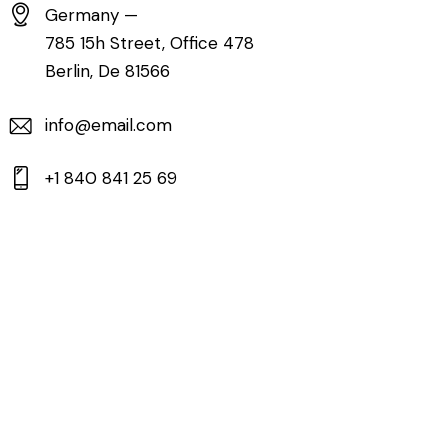
Germany —
785 15h Street, Office 478
Berlin, De 81566
info@email.com
+1 840 841 25 69