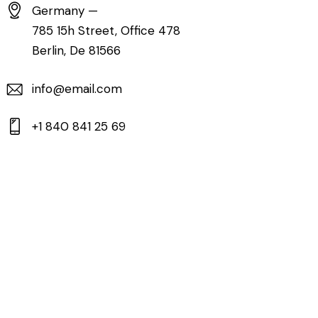
Germany —
785 15h Street, Office 478
Berlin, De 81566
info@email.com
+1 840 841 25 69