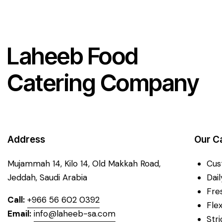
Laheeb Food
Catering Company
Address
Our C
Mujammah 14, Kilo 14,
Old Makkah Road,
Cus
Jeddah, Saudi Arabia
Dai
Fre
Call:
+966 56 602 0392
Fle
Email:
info@laheeb-sa.com
Str