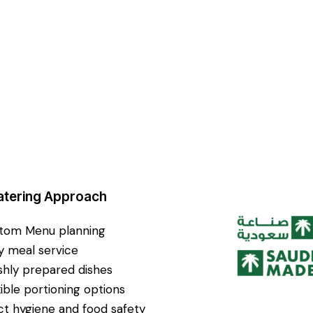
atering Approach
tom Menu planning
ly meal service
shly prepared dishes
xible portioning options
ict hygiene and food safety