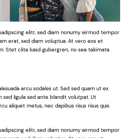
sadipscing elitr, sed diam nonumy eirmod tempor
yam erat, sed diam voluptua. At vero eos et
. Stet clita kasd gubergren, no sea takimata
alesuada arcu sodales ut. Sed sed quam ut ex
ed ligula sed ante blandit volutpat. Ut
rcu aliquet metus, nec dapibus risus risus quis
sadipscing elitr, sed diam nonumy eirmod tempor