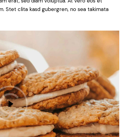
yam erat, sed diam voluptua. At vero eos et
. Stet clita kasd gubergren, no sea takimata